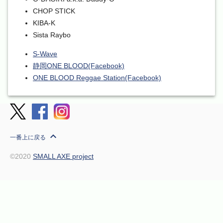
CHOP STICK
KIBA-K
Sista Raybo
S-Wave
静岡ONE BLOOD(Facebook)
ONE BLOOD Reggae Station(Facebook)
expand_less
一番上に戻る
©2020
SMALL AXE project