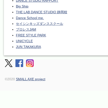
DANCE STUDIO RAPPORT
Big Ship
THE LAB DANCE STUDIO 静岡校
Dance School me.
セイシンキッズダンススクール
プロレスJAM
FREE STYLE PARK
UNICYCLE
JUN TAKAKURA
©2020
SMALL AXE project